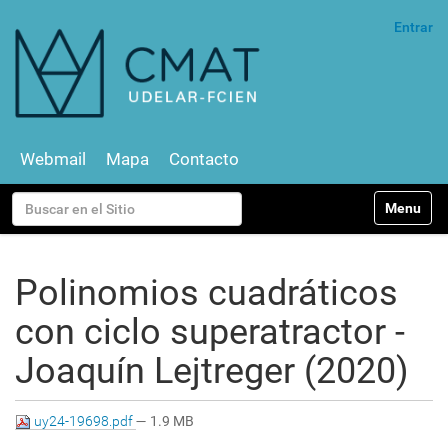
Entrar
Webmail
Mapa
Contacto
N
Buscar
Toggle na
a
v
Búsqueda Avanzada…
e
g
Polinomios cuadráticos
a
c
con ciclo superatractor -
i
ó
Joaquín Lejtreger (2020)
n
uy24-19698.pdf
— 1.9 MB