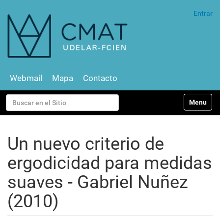
Entrar
Webmail
Mapa
Contacto
N
Buscar
Toggle na
a
v
Búsqueda Avanzada…
e
g
Un nuevo criterio de
a
c
ergodicidad para medidas
i
ó
suaves - Gabriel Nuñez
n
(2010)