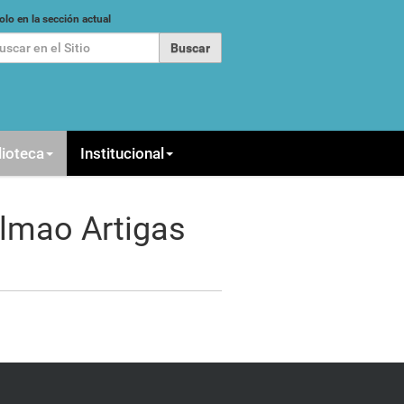
car
olo en la sección actual
queda Avanzada…
lioteca
Institucional
lmao Artigas