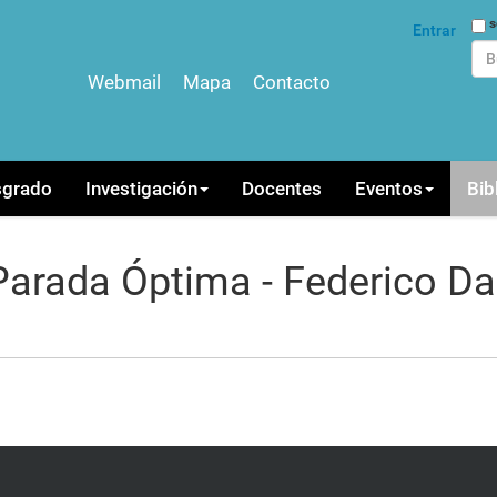
Bus
s
Entrar
Webmail
Mapa
Contacto
Bús
sgrado
Investigación
Docentes
Eventos
Bib
arada Óptima - Federico Da