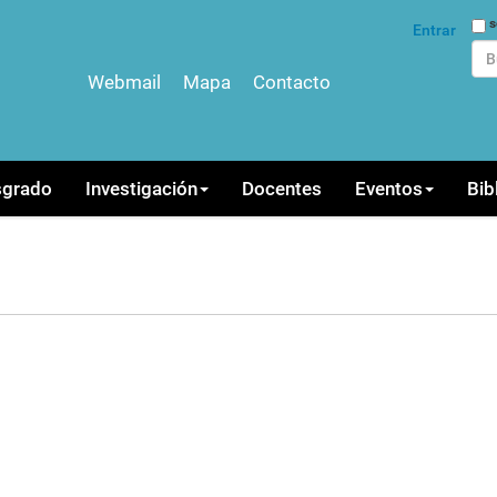
Bus
s
Entrar
Webmail
Mapa
Contacto
Bús
sgrado
Investigación
Docentes
Eventos
Bib