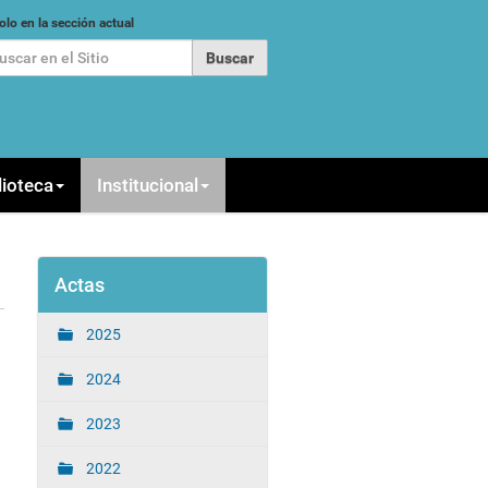
car
olo en la sección actual
queda Avanzada…
lioteca
Institucional
Actas
2025
2024
2023
2022