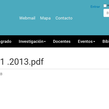
Bus
s
Entrar
Webmail
Mapa
Contacto
Bús
sgrado
Investigación
Docentes
Eventos
Bib
1 .2013.pdf
KB