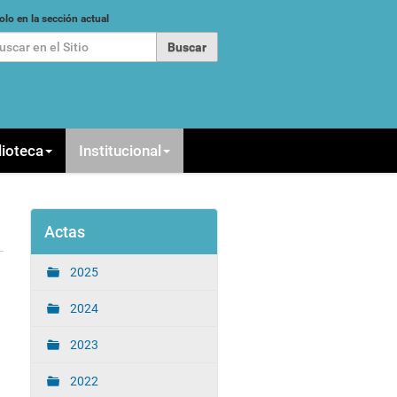
car
olo en la sección actual
queda Avanzada…
lioteca
Institucional
Actas
2025
2024
2023
2022