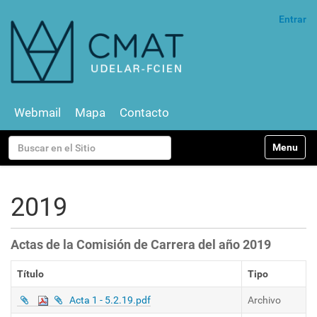
Entrar
Webmail
Mapa
Contacto
N
Buscar
Toggle na
a
v
Búsqueda Avanzada…
e
g
2019
a
c
i
Actas de la Comisión de Carrera del año 2019
ó
n
Título
Tipo
Acta 1 - 5.2.19.pdf
Archivo