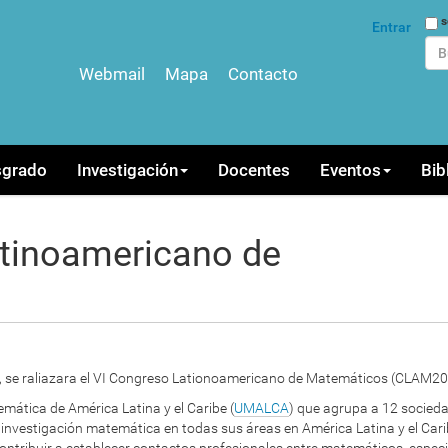
Bus
s
Entrar
Webmail
Mapa
Contacto
Bús
sgrado
Investigación
Docentes
Eventos
Bib
tinoamericano de
año, se raliazara el VI Congreso Lationoamericano de Matemáticos (CLAM202
mática de América Latina y el Caribe (
UMALCA
) que agrupa a 12 socied
la investigación matemática en todas sus áreas en América Latina y el Carib
ontribuir a establecer contactos profesionales entre matemáticos, especi