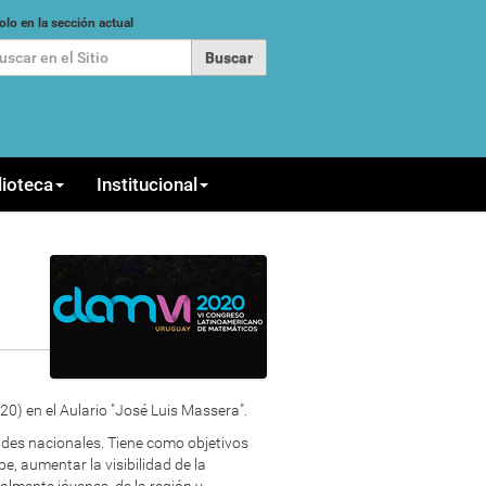
car
olo en la sección actual
queda Avanzada…
lioteca
Institucional
0) en el Aulario "José Luis Massera".
ades nacionales. Tiene como objetivos
e, aumentar la visibilidad de la
almente jóvenes, de la región y