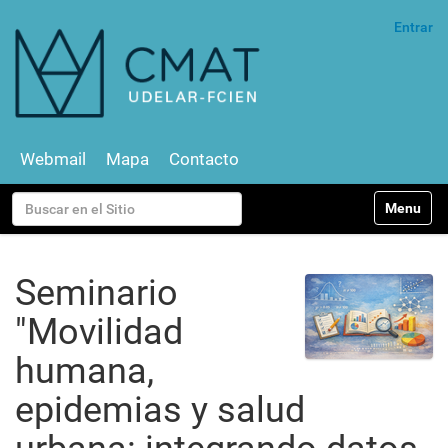
Entrar
Webmail
Mapa
Contacto
N
Buscar
Toggle na
a
v
Búsqueda Avanzada…
e
g
Seminario
a
c
"Movilidad
i
ó
humana,
n
epidemias y salud