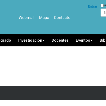
Bus
s
Entrar
Webmail
Mapa
Contacto
Bús
sgrado
Investigación
Docentes
Eventos
Bib