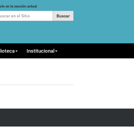
car
olo en la sección actual
queda Avanzada…
lioteca
Institucional