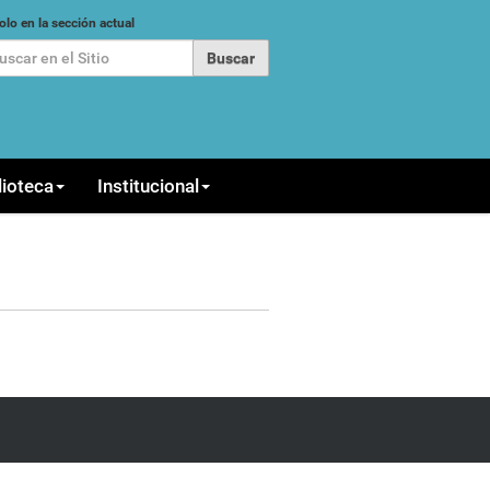
car
olo en la sección actual
queda Avanzada…
lioteca
Institucional