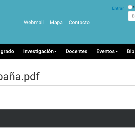
Bus
s
Entrar
Webmail
Mapa
Contacto
Bús
sgrado
Investigación
Docentes
Eventos
Bib
baña.pdf