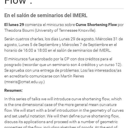
Flow".
En el salón de seminarios del IMERL
El lunes 29
comienza el minicurso sobre
Curve Shortening Flow
por
Theodora Bourni (University of Tennessee Knoxville).
Serán cuatros charlas, los días Lunes 29 de agosto, Miércoles 31 de
agosto, Lunes 5 de Septiembre y Miércoles 7 de Septiembre en el
horario de 16:00 a 18:00 en el salón de seminarios del IMERL.
El minicursos fue aprobado por la CP con dos créditos para el
posgrado (recordar que un seminario son 4 créditos y un curso 12).
Se aprueba con una entrega de problemas. Los/las interesados/as
en acreditarlo comunicarse con Martín Reires
(mreiris@cmat.edu.uy.)
Resumen:
In this series of talks we will introduce curve shortening flow, which
is the one dimensional case of the more general mean curvature
flow. We will start with a brief introduction in the geometry of curves
and set useful notation. We will then define curve shortening flow,
discuss its applications and proceed with a number of geometric
properties of the flow, including sketches of proofs. At the end of