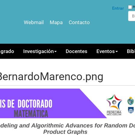
Bus
s
Entrar
Webmail
Mapa
Contacto
Bús
sgrado
Investigación
Docentes
Eventos
Bib
BernardoMarenco.png