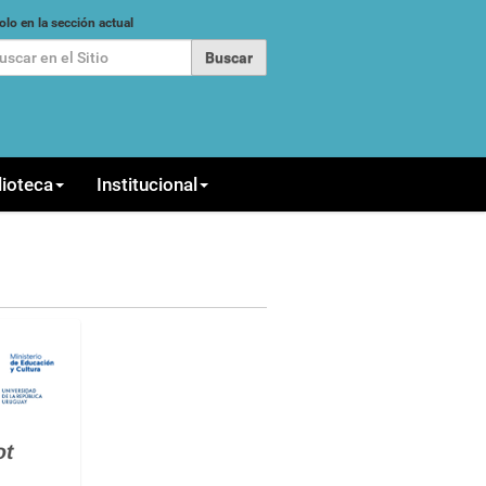
car
olo en la sección actual
queda Avanzada…
lioteca
Institucional