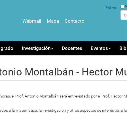
Bus
s
Entrar
Webmail
Mapa
Contacto
Bús
sgrado
Investigación
Docentes
Eventos
Bib
ntonio Montalbán - Hector M
00 horas, el Prof. Antonio Montalbán será entrevistado por el Prof. Héctor
dos a la matemática, la investigación y otros aspectos de interés para