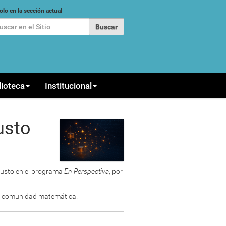
car
olo en la sección actual
queda Avanzada…
lioteca
Institucional
usto
 Musto en el programa
En Perspectiva
, por
 la comunidad matemática.