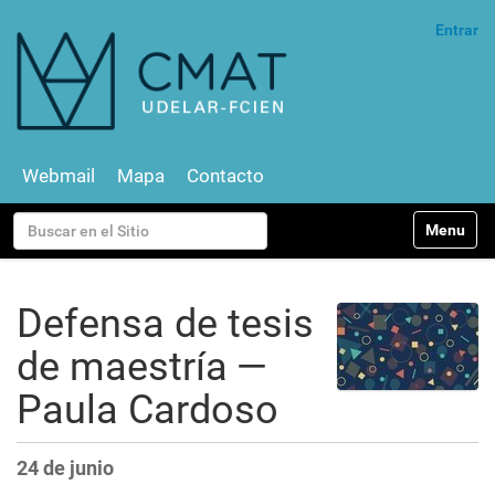
Entrar
Webmail
Mapa
Contacto
N
Buscar
Toggle na
a
v
Búsqueda Avanzada…
e
g
Defensa de tesis
a
c
de maestría —
i
ó
Paula Cardoso
n
24 de junio