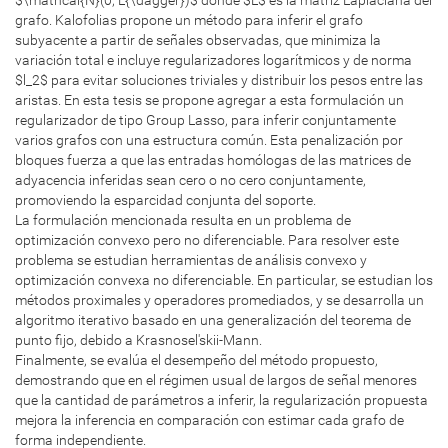
grafo. Kalofolias propone un método para inferir el grafo
subyacente a partir de señales observadas, que minimiza la
variación total e incluye regularizadores logarítmicos y de norma
$l_2$ para evitar soluciones triviales y distribuir los pesos entre las
aristas. En esta tesis se propone agregar a esta formulación un
regularizador de tipo Group Lasso, para inferir conjuntamente
varios grafos con una estructura común. Esta penalización por
bloques fuerza a que las entradas homólogas de las matrices de
adyacencia inferidas sean cero o no cero conjuntamente,
promoviendo la esparcidad conjunta del soporte.
La formulación mencionada resulta en un problema de
optimización convexo pero no diferenciable. Para resolver este
problema se estudian herramientas de análisis convexo y
optimización convexa no diferenciable. En particular, se estudian los
métodos proximales y operadores promediados, y se desarrolla un
algoritmo iterativo basado en una generalización del teorema de
punto fijo, debido a Krasnosel'skii-Mann.
Finalmente, se evalúa el desempeño del método propuesto,
demostrando que en el régimen usual de largos de señal menores
que la cantidad de parámetros a inferir, la regularización propuesta
mejora la inferencia en comparación con estimar cada grafo de
forma independiente.