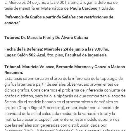
El
Miércoles 24 de junio a las 9.00 hs
tendrá lugar la defensa de
tesis de maestría en Matemática de
Paula Cardoso
, titulada:
"
Inferencia de Grafos a partir de Señales con restricciones de
soporte
"
Tutores
:
Dr. Marcelo Fiori y Dr. Álvaro Cabana
Fecha de la Defensa:
Miércoles 24 de junio a las 9.00 hs.
Lugar:
Salón 502-Azul, 5to. piso, Facultad de Ingeniería
Tribunal:
Mauricio Velasco, Bernardo Marenco y Gonzalo Mateos
Resumen:
Esta tesis se enmarca en el área de la inferencia de la topología de
grafos latentes a partir de señales observadas, provenientes de
dichos grafos. Consideramos el problema de inferencia conjunta de
grafos distintos, pero bajo la hipótesis de que comparten el soporte.
Se estudia el modelo basado en el procesamiento de señales en
grafos (Graph Signal Processing), en particular con la noción de
suavidad de la señal calculada mediante la variación total y la
matriz Laplaciana. Específicamente, en este modelo suponemos
que las señales son generadas con distribución dada por
$\mathcal{N}(0, L{\dagger})$ donde $L$ es la matriz Laplaciana del