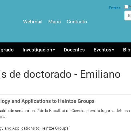
Bus
s
Entrar
Webmail
Mapa
Contacto
Bús
sgrado
Investigación
Docentes
Eventos
Bib
is de doctorado - Emiliano
logy and Applications to Heintze Groups
 salón de seminarios 2 de la Facultad de Ciencias,
tendrá lugar la defensa
ira.
ogy and Applications to Heintze Groups"