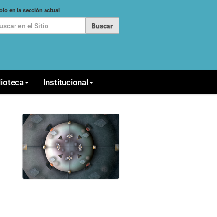
car
olo en la sección actual
queda Avanzada…
lioteca
Institucional