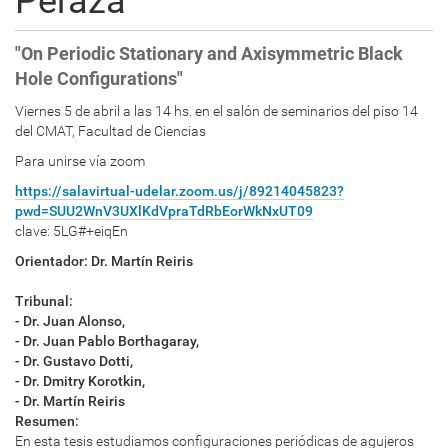
Peraza
"On Periodic Stationary and Axisymmetric Black
Hole Configurations"
Viernes 5 de abril a las 14 hs. en el salón de seminarios del piso 14
del CMAT, Facultad de Ciencias
Para unirse vía zoom
https://salavirtual-udelar.zoom.us/j/89214045823?
pwd=SUU2WnV3UXlKdVpraTdRbEorWkNxUT09
clave:
5LG#+eiqEn
Orientador: Dr. Martín Reiris
Tribunal:
- Dr. Juan Alonso,
- Dr. Juan Pablo Borthagaray,
- Dr. Gustavo Dotti,
- Dr. Dmitry Korotkin,
- Dr. Martín Reiris
Resumen:
En esta tesis estudiamos configuraciones periódicas de agujeros