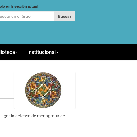
car
olo en la sección actual
queda Avanzada…
lioteca
Institucional
á lugar la defensa de monografía de