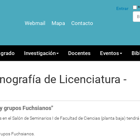
Bus
s
Entrar
Webmail
Mapa
Contacto
Bús
sgrado
Investigación
Docentes
Eventos
Bib
ografía de Licenciatura -
y grupos Fuchsianos''
s en el Salón de Seminarios I de Facultad de Ciencias (planta baja) tendr
rupos Fuchsianos.