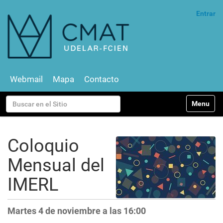
Entrar
Webmail
Mapa
Contacto
N
Buscar
Toggle na
a
v
Búsqueda Avanzada…
e
g
Coloquio
a
c
Mensual del
i
ó
IMERL
n
Martes 4 de noviembre a las 16:00