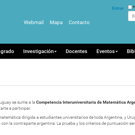
Bus
s
Entrar
Webmail
Mapa
Contacto
Bús
sgrado
Investigación
Docentes
Eventos
Bib
Uruguay se suma a la
Competencia Interuniversitaria de Matemática Arg
arte a participar.
temática dirigida a estudiantes universitarios de toda Argentina, y U
con la contraparte argentina. La prueba y los criterios de puntuación ser