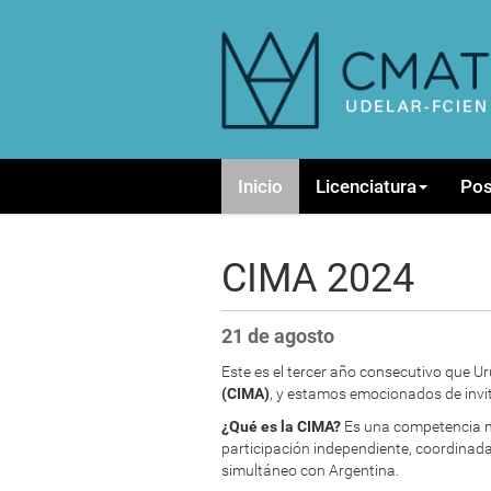
N
Inicio
Licenciatura
Po
a
v
e
g
CIMA 2024
a
c
i
21 de agosto
ó
n
Este es el tercer año consecutivo que 
(CIMA)
, y estamos emocionados de invit
¿Qué es la CIMA?
Es una competencia ma
participación independiente, coordinada 
simultáneo con Argentina.