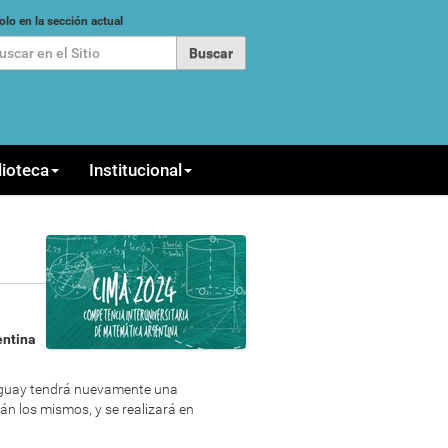
car
olo en la sección actual
queda Avanzada…
lioteca
Institucional
entina
ruguay tendrá nuevamente una
án los mismos, y se realizará en