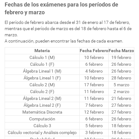
Fechas de los exámenes para los períodos de
febrero y marzo
El período de febrero abarca desde el 31 de enero al 17 de febrero,
mientras que el período de marzo es del 18 de febrero hasta el 6 de
marzo.
A continuación, pueden encontrar las fechas de cada examen.
Materia
Fecha Febrero
Fecha Marzo
Cálculo 1 (M)
10 febrero
19 febrero
Cálculo 1 (F)
6 febrero
26 febrero
Álgebra Lineal 1 (M)
4 febrero
26 febrero
Álgebra Lineal 1 (F)
10 febrero
28 febrero
Cálculo 2 (M)
17 febrero
5 marzo
Cálculo 2 (F)
11 febrero
2 marzo
Álgebra Lineal 2 (M)
11 febrero
21 febrero
Álgebra Lineal 2 (F)
7 febrero
27 febrero
Matemática Discreta
12 febrero
27 febrero
Computación
6 febrero
26 febrero
Cálculo 3
5 febrero
18 febrero
Cálculo vectorial y Análisis complejo
3 febrero
18 febrero