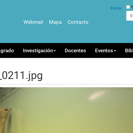
Bus
s
Entrar
Webmail
Mapa
Contacto
Bús
sgrado
Investigación
Docentes
Eventos
Bib
0211.jpg