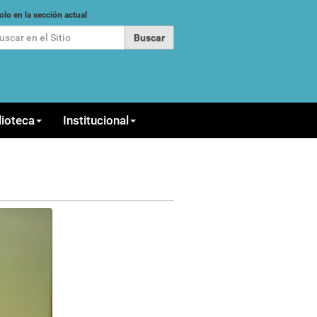
car
olo en la sección actual
queda Avanzada…
lioteca
Institucional