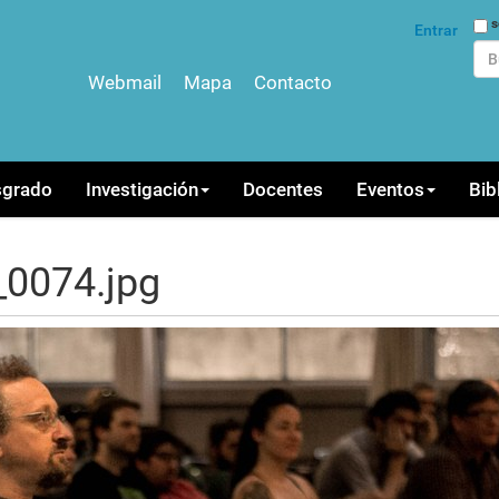
Bus
s
Entrar
Webmail
Mapa
Contacto
Bús
sgrado
Investigación
Docentes
Eventos
Bib
0074.jpg