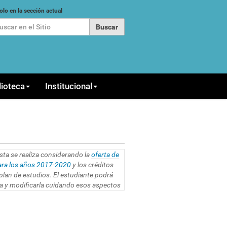
car
olo en la sección actual
queda Avanzada…
lioteca
Institucional
sta se realiza considerando la
oferta de
ara los años 2017-2020
y los créditos
plan de estudios. El estudiante podrá
ia y modificarla cuidando esos aspectos