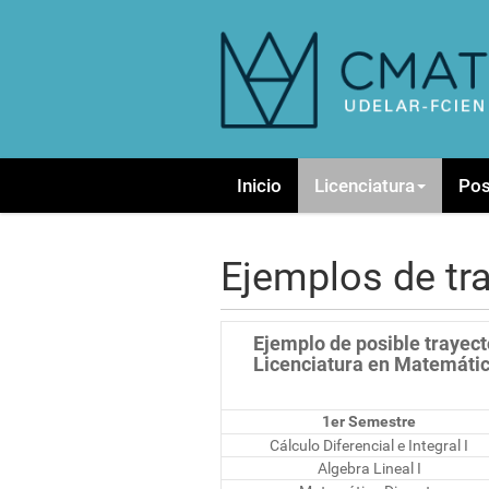
N
Inicio
Licenciatura
Po
a
v
e
g
Ejemplos de tr
a
c
i
Ejemplo de posible trayec
ó
Licenciatura en Matemátic
n
1er Semestre
Cálculo Diferencial e Integral I
Algebra Lineal I