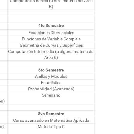
Computación básica (u otra materia del Area
B)
4to Semestre
Ecuaciones Diferenciales
Funciones de Variable Compleja
Geometría de Curvas y Superficies
Computación Intermedia (o alguna materia del
Area B)
6to Semestre
Anillos y Módulos
Estadística
Probabilidad (Avanzada)
Seminario
ón)
8vo Semestre
Curso avanzado en Matemática Aplicada
nes
Materia Tipo C