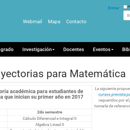
Bus
s
Entrar
Webmail
Mapa
Contacto
Bús
sgrado
Investigación
Docentes
Eventos
Bib
ayectorias para Matemática
La siguiente propue
toria académica para estudiantes de
cursos prevista p
a que inician su primer año en 2017
requeridos por el 
tomarla de referenc
2do semestre
Cálculo Diferencial e Integral II
Algebra Lineal II