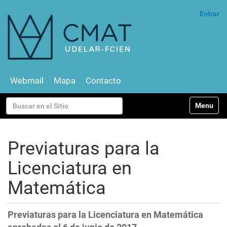
Entrar
Webmail
Mapa
Contacto
N
Buscar
Toggle na
a
v
Búsqueda Avanzada…
e
g
Previaturas para la
a
c
Licenciatura en
i
ó
Matemática
n
Previaturas para la Licenciatura en Matemática