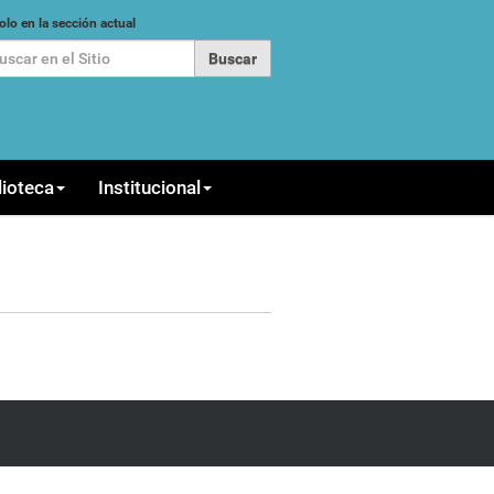
car
olo en la sección actual
queda Avanzada…
lioteca
Institucional