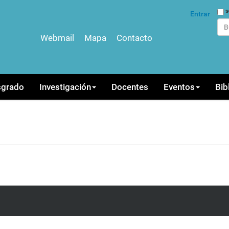
Bus
s
Entrar
Webmail
Mapa
Contacto
Bús
sgrado
Investigación
Docentes
Eventos
Bib