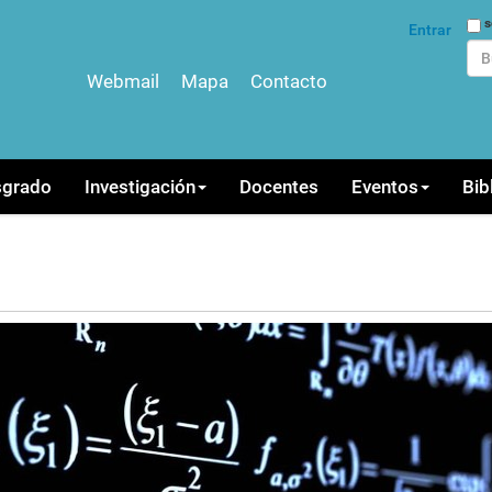
Bus
s
Entrar
Webmail
Mapa
Contacto
Bús
sgrado
Investigación
Docentes
Eventos
Bib