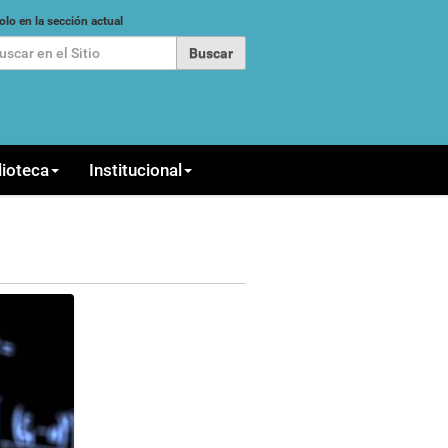
car
olo en la sección actual
queda Avanzada…
lioteca
Institucional