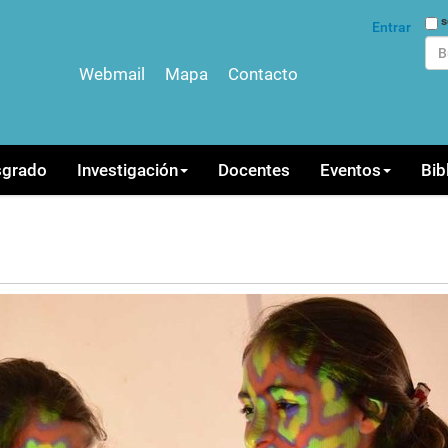
Bus
s
Entrar
Webmail
Mapa
Contacto
Bús
sgrado
Investigación
Docentes
Eventos
Bib