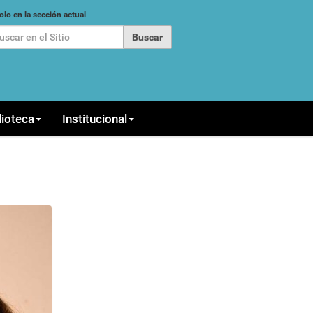
car
olo en la sección actual
queda Avanzada…
lioteca
Institucional