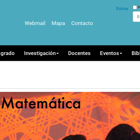
Bus
s
Entrar
Webmail
Mapa
Contacto
Bús
sgrado
Investigación
Docentes
Eventos
Bib