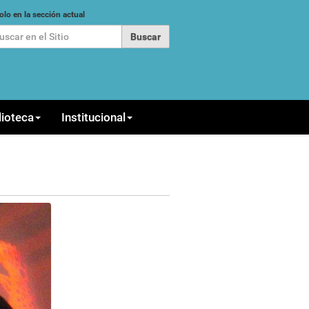
car
olo en la sección actual
queda Avanzada…
lioteca
Institucional