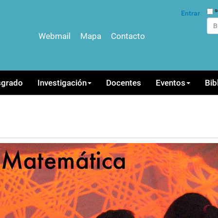
Bus
s
Entrar
Webmail
Mapa
Contacto
Bús
sgrado
Investigación
Docentes
Eventos
Bib