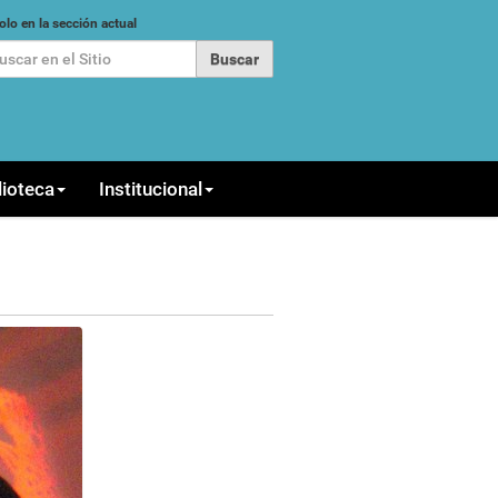
car
olo en la sección actual
queda Avanzada…
lioteca
Institucional