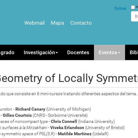
Bus
s
Entrar
Webmail
Mapa
Contacto
Bús
sgrado
Investigación
Docentes
Eventos
Bib
Geometry of Locally Symmet
do que consiste en 6 mini-cursos tratando diferentes aspectos del tema.
hurston
-
Richard Canary
(University of Michigan)
-
Gilles Courtois
(CNRS - Sorbonne Université)
paces of noncompact type
-
Chris Connell
(Indiana University)
 surfaces à la Mirzakhani
-
Viveka Erlandson
(University of Bristol)
e symmetric space of PSL(3,R)
-
Matilde Martínez
(UdelaR)