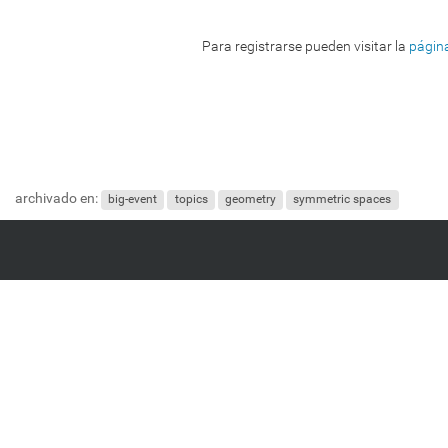
Para registrarse pueden visitar la
página
archivado en:
big-event
topics
geometry
symmetric spaces