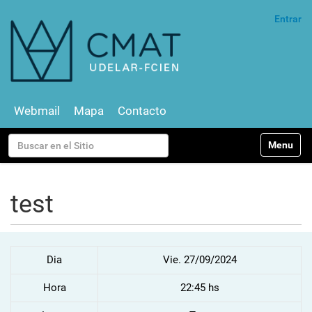
Entrar
Webmail
Mapa
Contacto
N
Buscar
Toggle na
a
v
Búsqueda Avanzada…
e
g
test
a
c
i
ó
Dia
Vie. 27/09/2024
n
Hora
22:45 hs