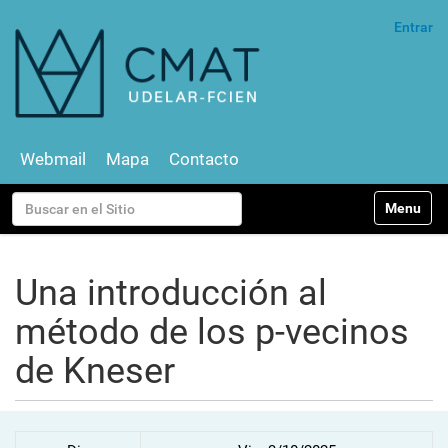
Entrar
Webmail
Mapa
Contacto
N
Buscar
Toggle na
a
v
Búsqueda Avanzada…
e
g
Una introducción al
a
c
método de los p-vecinos
i
ó
de Kneser
n