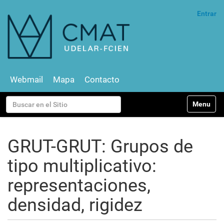
Entrar
Webmail
Mapa
Contacto
N
Buscar
Toggle na
a
v
Búsqueda Avanzada…
e
g
GRUT-GRUT: Grupos de
a
c
tipo multiplicativo:
i
ó
representaciones,
n
densidad, rigidez