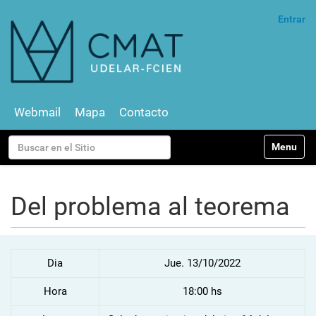
Entrar
Webmail
Mapa
Contacto
N
Buscar
Toggle na
a
v
Búsqueda Avanzada…
e
g
Del problema al teorema
a
c
i
ó
Dia
Jue. 13/10/2022
n
Hora
18:00 hs