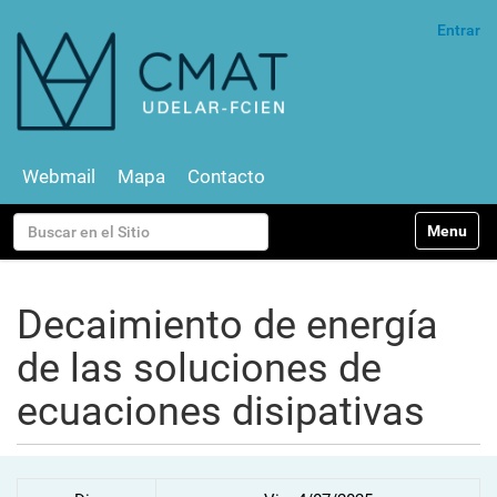
Entrar
Webmail
Mapa
Contacto
N
Buscar
Toggle na
a
v
Búsqueda Avanzada…
e
g
Decaimiento de energía
a
c
de las soluciones de
i
ó
ecuaciones disipativas
n