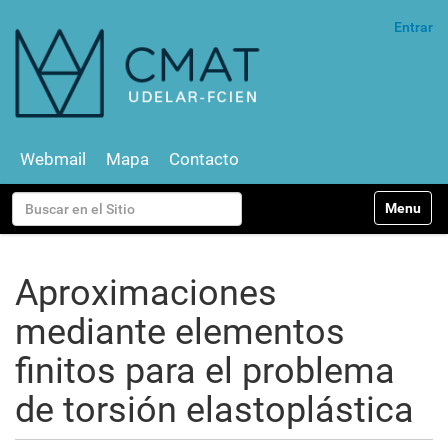
Entrar
Webmail
Mapa
Contacto
N
Buscar
Toggle na
a
v
Búsqueda Avanzada…
e
g
Aproximaciones
a
c
mediante elementos
i
ó
finitos para el problema
n
de torsión elastoplástica