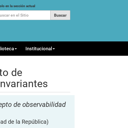
car
olo en la sección actual
queda Avanzada…
lioteca
Institucional
to de
invariantes
epto de observabilidad
ad de la República)