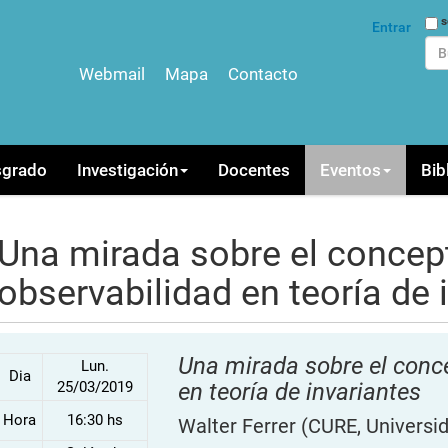
Bus
s
Entrar
Webmail
Mapa
Contacto
Bús
sgrado
Investigación
Docentes
Eventos
Bib
Una mirada sobre el concep
observabilidad en teoría de 
Una mirada sobre el conc
Lun.
Dia
25/03/2019
en teoría de invariantes
Hora
16:30 hs
Walter Ferrer
(CURE, Universid