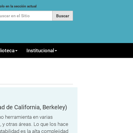
car
olo en la sección actual
queda Avanzada…
lioteca
Institucional
ad de California, Berkeley)
mo herramienta en varias
, y otras áreas. Lo que los hace
tabilidad es la alta complejidad