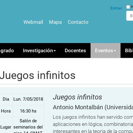
Bus
s
Entrar
Webmail
Mapa
Contacto
Bús
sgrado
Investigación
Docentes
Eventos
Bib
Juegos infinitos
Juegos infinitos
Dia
Lun. 7/05/2018
Antonio Montalbán
(Universid
Hora
16:30 hs
Los juegos infinitos han servido co
Salón de
aplicaciones en lógica, combinatoria
Lugar
seminarios del
interesantes en la teoría de la compu