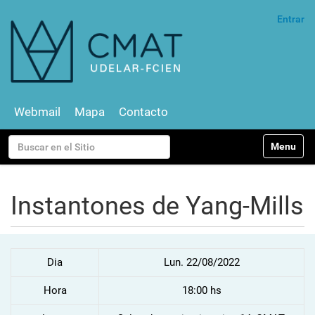
Entrar
Webmail
Mapa
Contacto
N
Buscar
Toggle na
a
v
Búsqueda Avanzada…
e
g
Instantones de Yang-Mills
a
c
i
ó
Dia
Lun. 22/08/2022
n
Hora
18:00 hs