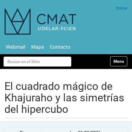
Entrar
Webmail
Mapa
Contacto
N
Buscar
Toggle na
a
v
Búsqueda Avanzada…
e
g
El cuadrado mágico de
a
c
Khajuraho y las simetrías
i
ó
del hipercubo
n