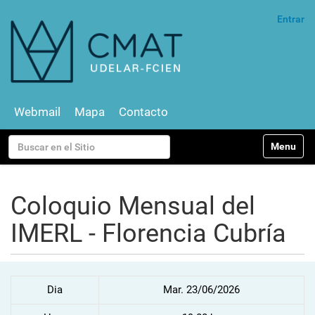
Entrar
Webmail
Mapa
Contacto
N
Buscar
Toggle na
a
v
Búsqueda Avanzada…
e
g
Coloquio Mensual del
a
c
IMERL - Florencia Cubría
i
ó
n
Dia
Mar. 23/06/2026