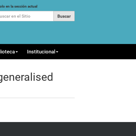
car
olo en la sección actual
queda Avanzada…
lioteca
Institucional
generalised