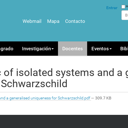
Bus
s
Entrar
Webmail
Mapa
Contacto
Bús
sgrado
Investigación
Docentes
Eventos
Bib
 of isolated systems and a 
 Schwarzschild
and a generalised uniqueness for Schwarzschild.pdf
— 309.7 KB