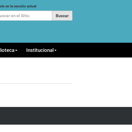
car
olo en la sección actual
queda Avanzada…
lioteca
Institucional