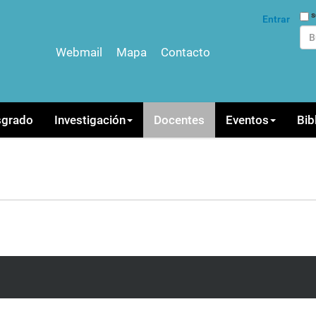
Bus
s
Entrar
Webmail
Mapa
Contacto
Bús
sgrado
Investigación
Docentes
Eventos
Bib