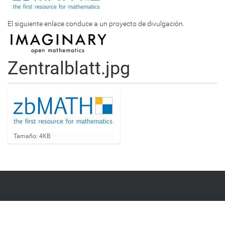
El siguiente enlace conduce a un proyecto de divulgación.
Zentralblatt.jpg
H
Tamaño: 4KB
a
g
a
c
l
i
c
a
q
u