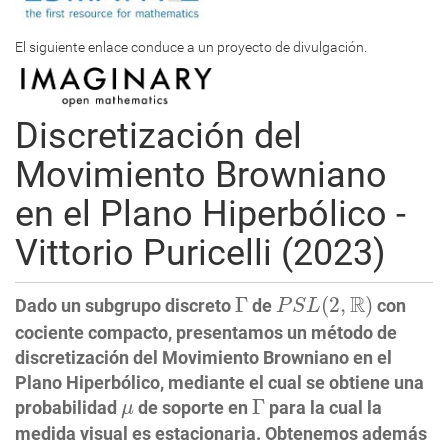
El siguiente enlace conduce a un proyecto de divulgación.
Discretización del
Movimiento Browniano
en el Plano Hiperbólico -
Vittorio Puricelli (2023)
P
S
L
(
2
,
R
)
Γ
R
Γ
(
2
,
)
Dado un subgrupo discreto
de
con
P
S
L
cociente compacto, presentamos un método de
discretización del Movimiento Browniano en el
Plano Hiperbólico, mediante el cual se obtiene una
Γ
μ
Γ
probabilidad
de soporte en
para la cual la
μ
medida visual es estacionaria. Obtenemos además