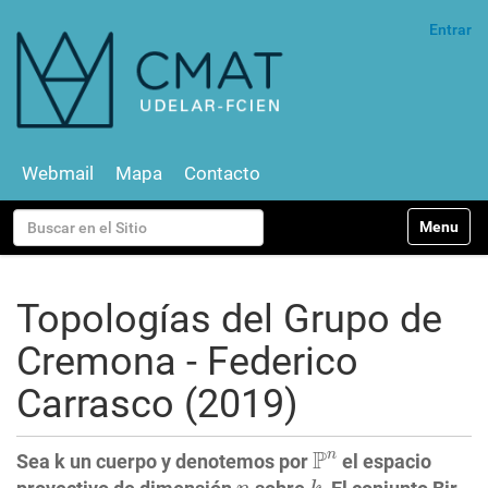
Entrar
Webmail
Mapa
Contacto
N
Buscar
Toggle na
a
v
Búsqueda Avanzada…
e
g
Topologías del Grupo de
a
c
Cremona - Federico
i
ó
Carrasco (2019)
n
P
n
P
n
Sea k un cuerpo y denotemos por
el espacio
k
n