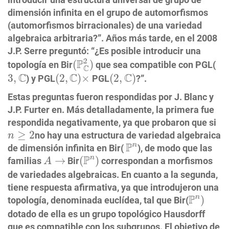
dimensión infinita en el grupo de automorfismos
(automorfismos birracionales) de una variedad
algebraica arbitraria?”. Años más tarde, en el 2008
J.P. Serre preguntó: “¿Es posible introducir una
(
P
C
2
)
2
P
(
)
topología en Bir
que sea compatible con PGL(
C
(
2
,
C
)
×
(
2
,
C
)
3
,
C
C
C
C
3
,
(
2
,
)
×
(
2
,
)
) y PGL
PGL
?”.
Estas preguntas fueron respondidas por J. Blanc y
J.P. Furter en. Más detalladamente, la primera fue
respondida negativamente, ya que probaron que si
n
≥
2
≥
2
no hay una estructura de variedad algebraica
n
P
n
P
n
de dimensión infinita en Bir(
), de modo que las
(
P
n
)
A
→
P
n
→
(
)
familias
Bir
correspondan a morfismos
A
de variedades algebraicas. En cuanto a la segunda,
tiene respuesta afirmativa, ya que introdujeron una
P
n
)
P
n
)
topología, denominada euclídea, tal que Bir(
dotado de ella es un grupo topológico Hausdorff
que es compatible con los subgrupos. El objetivo de