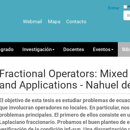
Bus
s
Entrar
Webmail
Mapa
Contacto
Bús
sgrado
Investigación
Docentes
Eventos
Bib
Fractional Operators: Mixed
and Applications - Nahuel d
El objetivo de esta tesis es estudiar problemas de ecua
que involucran operadores no locales. En particular, n
problemas principales. El primero de ellos consiste en 
Laplaciano fraccionario. Probamos el buen planteo de e
verificación de la condición inf-sup. Una discretización