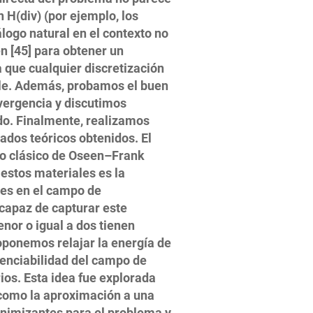
 H(div) (por ejemplo, los
ogo natural en el contexto no
n [45] para obtener un
 que cualquier discretización
ble. Además, probamos el buen
vergencia y discutimos
do. Finalmente, realizamos
ados teóricos obtenidos. El
lo clásico de Oseen–Frank
 estos materiales es la
des en el campo de
capaz de capturar este
nor o igual a dos tienen
proponemos relajar la energía de
enciabilidad del campo de
ios. Esta idea fue explorada
 como la aproximación a una
inimizantes para el problema y