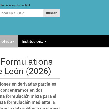
car
olo en la sección actual
queda Avanzada…
lioteca
Institucional
 Formulations
e León (2026)
ciones en derivadas parciales
os concentramos en dos
una formulación mixta para el
sta formulación mediante la
 directa del problema no parece