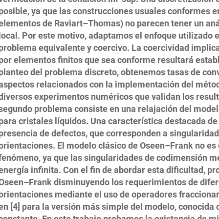
posible, ya que las construcciones usuales conformes en
elementos de Raviart–Thomas) no parecen tener un anál
local. Por este motivo, adaptamos el enfoque utilizado e
problema equivalente y coercivo. La coercividad implica
por elementos finitos que sea conforme resultará esta
planteo del problema discreto, obtenemos tasas de con
aspectos relacionados con la implementación del méto
diversos experimentos numéricos que validan los result
segundo problema consiste en una relajación del mode
para cristales líquidos. Una característica destacada de
presencia de defectos, que corresponden a singularida
orientaciones. El modelo clásico de Oseen–Frank no es 
fenómeno, ya que las singularidades de codimensión me
energía infinita. Con el fin de abordar esta dificultad, 
Oseen–Frank disminuyendo los requerimientos de difer
orientaciones mediante el uso de operadores fraccionar
en [4] para la versión más simple del modelo, conocida
constante. En este trabajo probamos la existencia de m