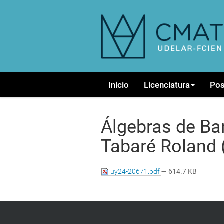
N
Inicio
Licenciatura
Po
a
v
e
g
Álgebras de Ba
a
c
Tabaré Roland 
i
ó
n
uy24-20671.pdf
— 614.7 KB