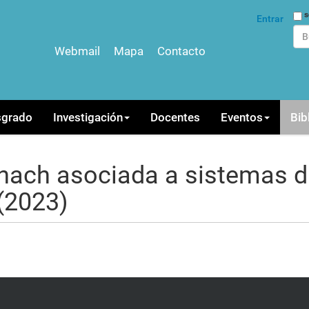
Bus
s
Entrar
Webmail
Mapa
Contacto
Bús
sgrado
Investigación
Docentes
Eventos
Bib
nach asociada a sistemas d
(2023)