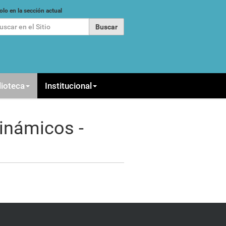
car
olo en la sección actual
queda Avanzada…
lioteca
Institucional
inámicos -