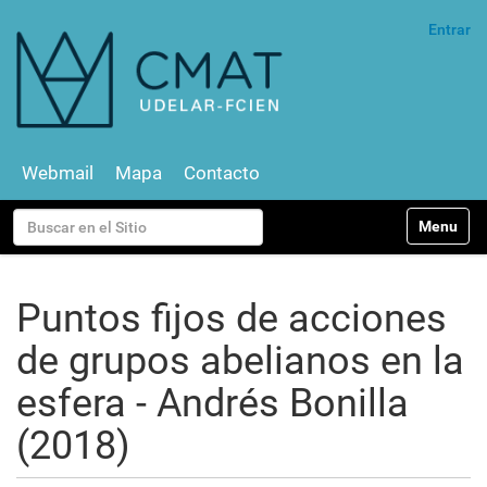
Entrar
Webmail
Mapa
Contacto
N
Buscar
Toggle na
a
v
Búsqueda Avanzada…
e
g
Puntos fijos de acciones
a
c
de grupos abelianos en la
i
ó
esfera - Andrés Bonilla
n
(2018)