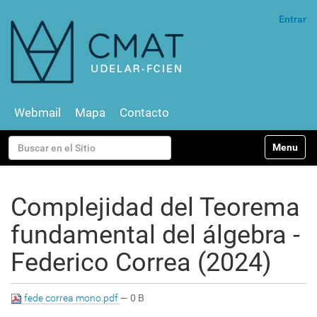
Entrar
Webmail
Mapa
Contacto
N
Buscar
Toggle na
a
v
Búsqueda Avanzada…
e
g
Complejidad del Teorema
a
c
fundamental del álgebra -
i
ó
Federico Correa (2024)
n
fede correa mono.pdf
— 0 B